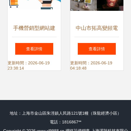
手機營銷型網站建
中山市拓高變頻電
設與網絡設備銷售
子設備廠攜手阿土
查看詳情
查看詳情
的關鍵要點
伯網 開啟網絡設備
更新時間：2026-06-19
更新時間：2026-06-19
23:38:14
04:18:48
熱賣促銷盛宴
地址：上海市金山區朱涇鎮人民路121號1幢（珠龍經濟小區）
電話：1816867**
Copyright © 2026
www.xl9988.cn
網絡設備銷售
上海溪陟科技有限公