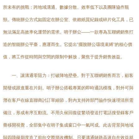
所未有的挑戰：跨地域溝通、數據分散、效率低下以及團隊協作瓶
頸。傳統辦公方式如固定在辦公室、依賴紙質紀錄或碎片化工具，已
無法滿足高效率化運營的需求。哨子辦公——一款專為互聯網銷售打
造的智能辦公平臺，應運而生。它提出“擺脫辦公環境束縛”的核心價
值，將工作從時間與空間的限制中解放，聚焦于提升銷售效益。
一、讓溝通零阻力：打破陣地壁壘。對于互聯網銷售而言，顧客
開發或跟進重在片刻。哨子辦公搭載專業的即時通訊模塊，對外可與
潛在客戶在線直聯商討訂單細節，對內支持跨部門協作快速理清所需
備注，形成有序互動流。不用久候回復從繁瑣發送打電話搜登錄客戶
冊移開視覺，全部集中在哨子集成窗口中一氣呵成。此去背景與地域
歸四障礙期度造了前向交際簡改機制。只要溝通鏈路高速自在效益就