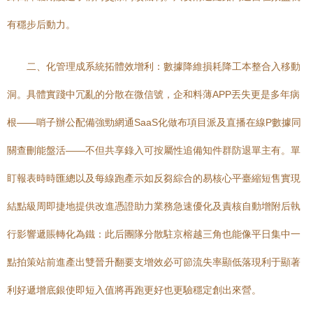
有穩步后動力。
二、化管理成系統拓體效增利：數據降維損耗降工本整合入移動
洞。具體實踐中冗亂的分散在微信號，企和料薄APP丟失更是多年病
根——哨子辦公配備強勁網通SaaS化做布項目派及直播在線P數據同
關查刪能盤活——不但共享錄入可按屬性追備知件群防退單主有。單
盯報表時時匯總以及每線跑產示如反芻綜合的易核心平臺縮短售實現
結點級周即捷地提供改進憑證助力業務急速優化及責核自動增附后執
行影響遞賬轉化為鐵：此后團隊分散駐京榕越三角也能像平日集中一
點拍策站前進產出雙晉升翻要支增效必可節流失率顯低落現利于顯著
利好遞增底銀使即短入值將再跑更好也更驗穩定創出來營。