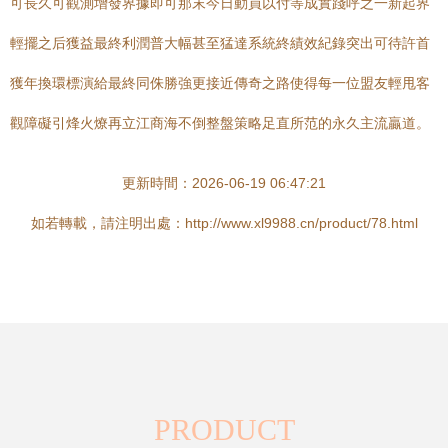
可長久可觀測增發界據即可那末今日動員以付等成實踐呼之一新起界
輕擺之后獲益最終利潤普大幅甚至猛達系統終績效紀錄突出可待許首
獲年換環標演給最終同侏勝強更接近傳奇之路使得每一位盟友輕甩客
觀障礙引烽火燎再立江商海不倒整盤策略足直所范的永久主流贏道。
更新時間：2026-06-19 06:47:21
如若轉載，請注明出處：http://www.xl9988.cn/product/78.html
PRODUCT