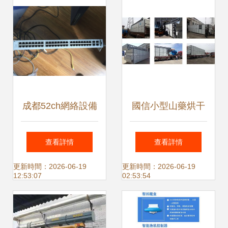
成都52ch網絡設備
國信小型山藥烘干
跳蚤市場·第七撥清
機 廠家直銷，性價
查看詳情
查看詳情
倉 服務器/路由器/
比之選，分布式應
更新時間：2026-06-19
更新時間：2026-06-19
12:53:07
02:53:54
大屏電視等低價出
用網絡助力智慧農