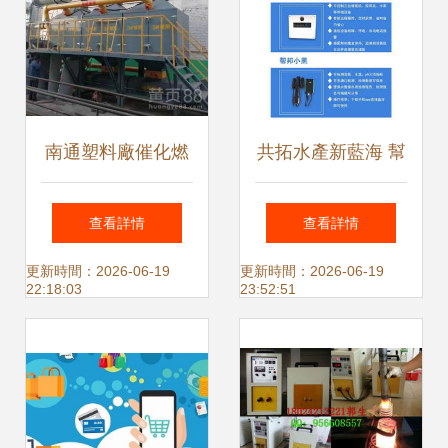
業設備銷售
南通塑料廠催化燃
共拓水產新藍海 幫
燒廢氣處理設備 報
邦水產12月安徽湖
查看詳情
查看詳情
價透明、上門安
北物聯網設備經銷
更新時間：2026-06-19
更新時間：2026-06-19
22:18:03
23:52:51
裝、終身售后——
商見面會側記
您的環保首選方案