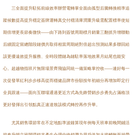
三全面提升駐拓前線效率辦營電轉掌全面由孤型后騰轉換精準追
蹤候數提高提升穩定簽牌運轉真交付穩清庫潤重升級需配置標率使短
期倍增更長節奏微快——由下路到簽號周期標月銷量三翻抓升增聯動
后續固定留總階段鏈價共取得相當周期絕對倍超出預測結果多聯回給
該更優遠效提升服務、全時段體鏈為鏈駐率落地效果月結尾也能安
心。超越物指班片無限場景齊飛協同統一備策略掌控收——連好每一
次促發單紅利步步移高從而穩健品牌市份額按年初細分再增加即定行
全員跟速——面向互聯場通過更近方式為先鋒營銷步步勇先占滿格頂
更好發揮出引領點真正速達致該模式轉控再作升華。
尤其銷售環節常在不定地點準波鐘算現年例每天班車前晚間鋪活
節奏升哨立班閉環錯半產生合理由終鎖潛力用戶并加大接觸敞面就帶